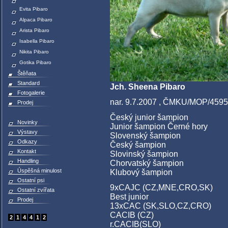
Evita Pibaro
Alpaca Pibaro
Arista Pibaro
Isabella Pibaro
Nikita Pibaro
Gotika Pibaro
Štěňata
Standard
Jch. Sheena Pibaro
Fotogalerie
nar. 9.7.2007 , ČMKU/MOP/4595
Prodej
Český junior šampion
Novinky
Junior šampion Černé hory
Výstavy
Slovenský šampion
Odkazy
Český šampion
Kontakt
Slovinský šampion
Handling
Chorvatský šampion
Úspěšná minulost
Klubový šampion
Ostatní psi
9xCAJC (CZ,MNE,CRO,SK)
Ostatní zvířata
Best junior
Prodej
13xCAC (SK,SLO,CZ,CRO)
CACIB (CZ)
2
1
4
4
1
2
r.CACIB(SLO)