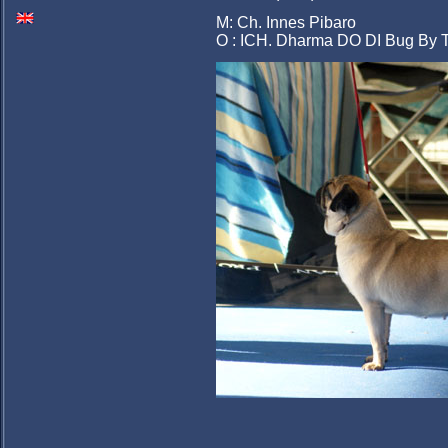
M: Ch. Innes Pibaro
O : ICH. Dharma DO DI Bug By T