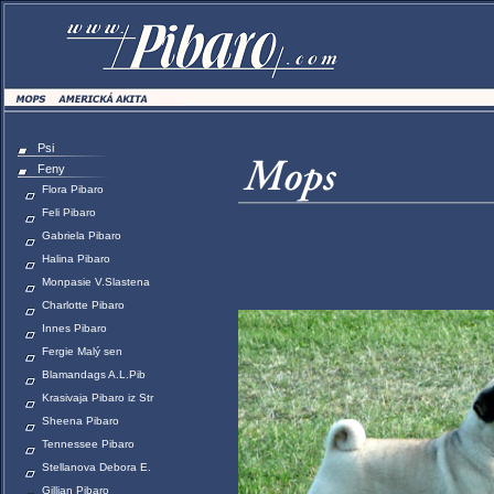
Psi
Feny
Flora Pibaro
Feli Pibaro
Gabriela Pibaro
Halina Pibaro
Monpasie V.Slastena
Charlotte Pibaro
Innes Pibaro
Fergie Malý sen
Blamandags A.L.Pib
Krasivaja Pibaro iz Str
Sheena Pibaro
Tennessee Pibaro
Stellanova Debora E.
Gillian Pibaro