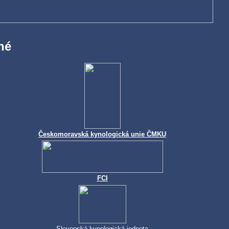
né
Českomoravská kynologická unie ČMKU
FCI
Slovenská kynologická jednota