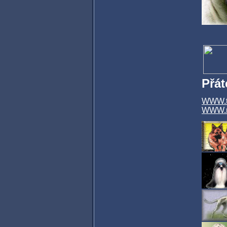
Přát
WWW.ti
WWW.n