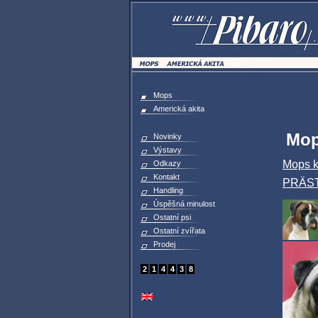
Mops
Americká akita
Mo
Novinky
Výstavy
Mops 
Odkazy
Kontakt
PRÄS
Handling
Úspěšná minulost
Ostatní psi
Ostatní zvířata
Prodej
2
1
4
4
3
8