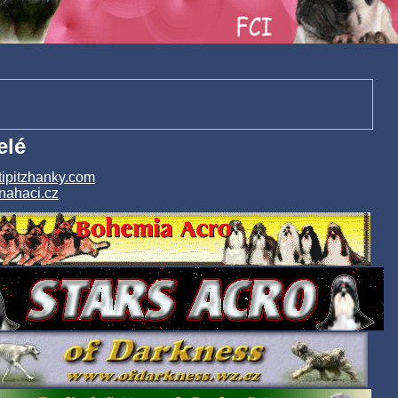
elé
pitzhanky.com
ahaci.cz