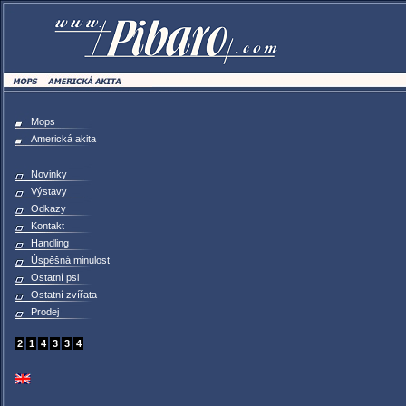
Mops
Americká akita
Novinky
Výstavy
Odkazy
Kontakt
Handling
Úspěšná minulost
Ostatní psi
Ostatní zvířata
Prodej
2
1
4
3
3
4