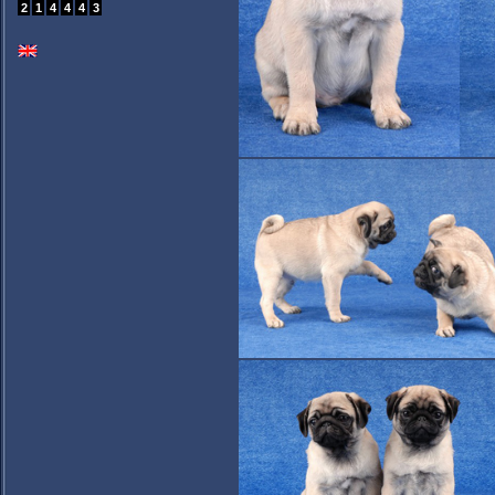
2
1
4
4
4
3