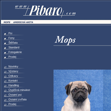
Psi
Feny
Štěňata
Standard
Fotogalerie
Prodej
Novinky
Výstavy
Odkazy
Kontakt
Handling
Úspěšná minulost
Ostatní psi
Ostatní zvířata
Prodej