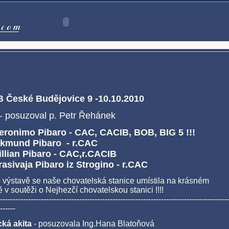
 České Budějovice 9 -10.10.2010
- posuzoval p. Petr Řehánek
eronimo Pibaro - CAC, CACIB, BOB, BIG 5 !!!
ikmund Pibaro - r.CAC
illian Pibaro - CAC,r.CACIB
rasivaja Pibaro iz Strogino - r.CAC
o výstavě se naše chovatelská stanice umístila na krásném
 v soutěži o Nejhezčí chovatelskou stanici !!!!
-----------------------------------------------------------------------------------------
------
ká akita
- posuzovala Ing.Hana Blatoňová