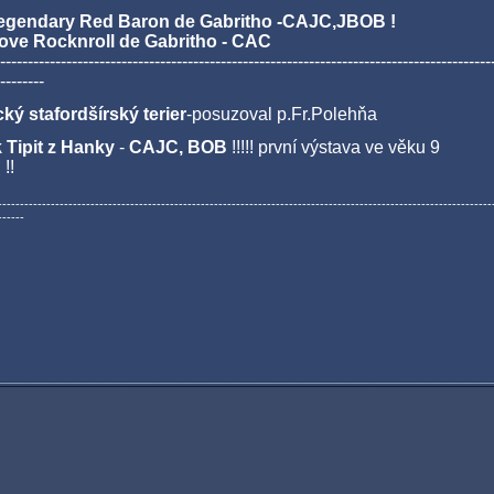
Legendary Red Baron de Gabritho -CAJC,JBOB !
Love Rocknroll de Gabritho - CAC
-----------------------------------------------------------------------------------------
--------
ký stafordšírský terier
-posuzoval p.Fr.Polehňa
 Tipit z Hanky
-
CAJC, BOB
!!!!! první výstava ve věku 9
 !!
----------------------------------------------------------------------------------------------------------------
------