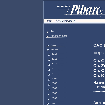
Pug
American akita
CACIB
News
Shows
Mops 
2014
2013
Ch. G
2012
Ch. Z
2011
Ch. G
2010
Ch. K
2009
Na tét
2008
2.místě
2007
----------
2006
----------
2005
Americ
Links