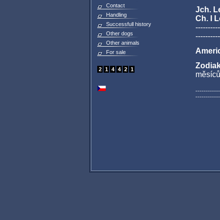
Contact
Jch. 
Handling
Ch. I 
Successfull history
----------
Other dogs
----------
Other animals
Americ
For sale
Zodiak
2
1
4
4
2
1
měsíců
------------
------------