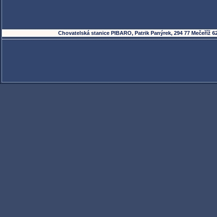
Chovatelská stanice PIBARO, Patrik Panýrek, 294 77 Mečeříž 62, 